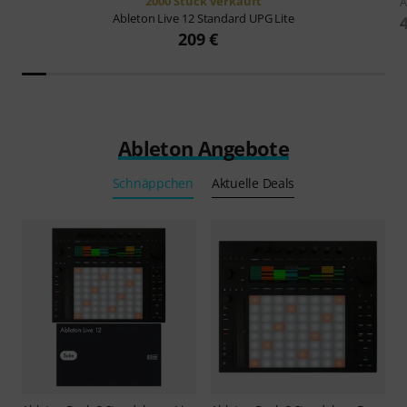
2000 Stück verkauft
A
Ableton
Live 12 Standard UPG Lite
209 €
Ableton Angebote
Schnäppchen
Aktuelle Deals