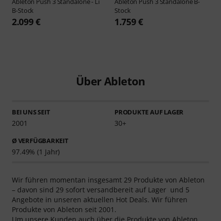
Ableton
Push 3 Standalone - Li
Ableton
Push 3 Standalone B-
B-Stock
Stock
2.099 €
1.759 €
Über Ableton
BEI UNS SEIT
PRODUKTE AUF LAGER
2001
30+
Ø VERFÜGBARKEIT
97.49% (1 Jahr)
Wir führen momentan insgesamt 29 Produkte von Ableton
– davon sind 29 sofort versandbereit auf Lager und 5
Angebote in unseren aktuellen Hot Deals. Wir führen
Produkte von Ableton seit 2001.
Um unsere Kunden auch über die Produkte von Ableton